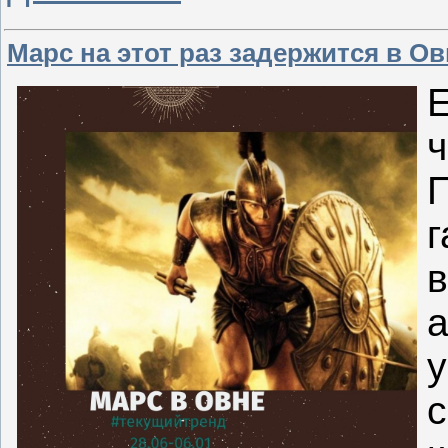
Марс на этот раз задержится в Ов
Е
П
г
в
а
у
с