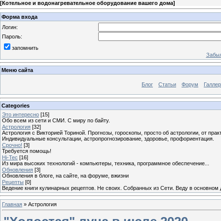
[
Котельное и водонагревательное оборудование вашего дома
]
Форма входа
Логин:
Пароль:
запомнить
Забыл
Меню сайта
Блог
Статьи
Форум
Галле
Categories
Это интересно
[15]
Обо всем из сети и СМИ. С миру по байту.
Астрология
[32]
Астрология с Викторией Ториной. Прогнозы, гороскопы, просто об астрологии, от пра
Индивидуальные консультации, астропрогнозирование, здоровье, профориентация.
Срочно!
[3]
Требуется помощь!
Hi-Tec
[16]
Из мира высоких технологий - компьютеры, техника, программное обеспечение...
Обновления
[3]
Обновления в блоге, на сайте, на форуме, вжизни
Рецепты
[0]
Ведение книги кулинарных рецептов. Не своих. Собранных из Сети. Веду в основном 
Главная
»
Астрология