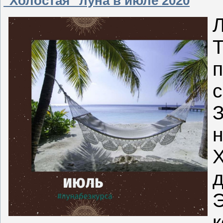
"Холостая" луна в июле 2020
Л
Т
п
с
З
н
Х
д
Э
к