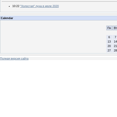
10:22
"Холостая" луна в июле 2020
Calendar
Пн
Вт
6
7
13
14
20
21
27
28
Полная версия сайта