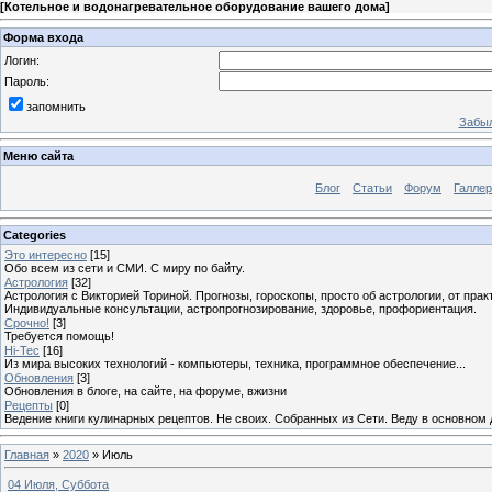
[
Котельное и водонагревательное оборудование вашего дома
]
Форма входа
Логин:
Пароль:
запомнить
Забыл
Меню сайта
Блог
Статьи
Форум
Галле
Categories
Это интересно
[15]
Обо всем из сети и СМИ. С миру по байту.
Астрология
[32]
Астрология с Викторией Ториной. Прогнозы, гороскопы, просто об астрологии, от пра
Индивидуальные консультации, астропрогнозирование, здоровье, профориентация.
Срочно!
[3]
Требуется помощь!
Hi-Tec
[16]
Из мира высоких технологий - компьютеры, техника, программное обеспечение...
Обновления
[3]
Обновления в блоге, на сайте, на форуме, вжизни
Рецепты
[0]
Ведение книги кулинарных рецептов. Не своих. Собранных из Сети. Веду в основном 
Главная
»
2020
»
Июль
04 Июля, Суббота