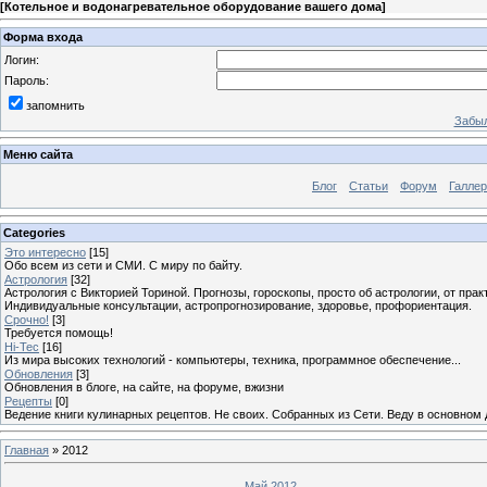
[
Котельное и водонагревательное оборудование вашего дома
]
Форма входа
Логин:
Пароль:
запомнить
Забыл
Меню сайта
Блог
Статьи
Форум
Галле
Categories
Это интересно
[15]
Обо всем из сети и СМИ. С миру по байту.
Астрология
[32]
Астрология с Викторией Ториной. Прогнозы, гороскопы, просто об астрологии, от пра
Индивидуальные консультации, астропрогнозирование, здоровье, профориентация.
Срочно!
[3]
Требуется помощь!
Hi-Tec
[16]
Из мира высоких технологий - компьютеры, техника, программное обеспечение...
Обновления
[3]
Обновления в блоге, на сайте, на форуме, вжизни
Рецепты
[0]
Ведение книги кулинарных рецептов. Не своих. Собранных из Сети. Веду в основном 
Главная
»
2012
Май 2012