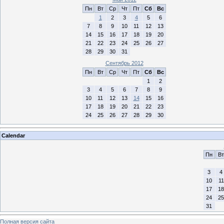
Пн
Вт
Ср
Чт
Пт
Сб
Вс
1
2
3
4
5
6
7
8
9
10
11
12
13
14
15
16
17
18
19
20
21
22
23
24
25
26
27
28
29
30
31
Сентябрь 2012
Пн
Вт
Ср
Чт
Пт
Сб
Вс
1
2
3
4
5
6
7
8
9
10
11
12
13
14
15
16
17
18
19
20
21
22
23
24
25
26
27
28
29
30
Calendar
Пн
Вт
3
4
10
11
17
18
24
25
31
Полная версия сайта