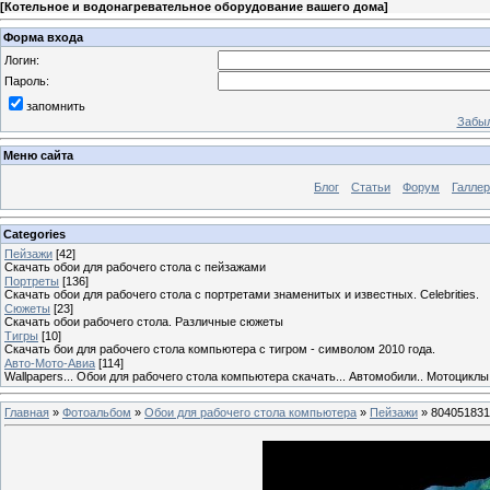
[
Котельное и водонагревательное оборудование вашего дома
]
Форма входа
Логин:
Пароль:
запомнить
Забыл
Меню сайта
Блог
Статьи
Форум
Галле
Categories
Пейзажи
[42]
Скачать обои для рабочего стола с пейзажами
Портреты
[136]
Скачать обои для рабочего стола с портретами знаменитых и известных. Celebrities.
Сюжеты
[23]
Скачать обои рабочего стола. Различные сюжеты
Тигры
[10]
Скачать бои для рабочего стола компьютера с тигром - символом 2010 года.
Авто-Мото-Авиа
[114]
Wallpapers... Обои для рабочего стола компьютера скачать... Автомобили.. Мотоциклы
Главная
»
Фотоальбом
»
Обои для рабочего стола компьютера
»
Пейзажи
» 804051831