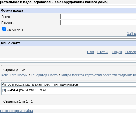
[
Котельное и водонагревательное оборудование вашего дома
]
Форма входа
Логин:
Пароль:
запомнить
Забыл
Меню сайта
Блог
Статьи
Форум
Галле
Страница
1
из
1
1
Kotel-Torg Форум
»
Генератор смеха
»
Митро маскфа карта ехал поест тля тоджикист
Митро маскфа карта ехал поест тля тоджикистон
[
1
]
suPilot
[24.04.2010, 13:41]
Страница
1
из
1
1
Полная версия сайта