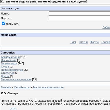
[
Котельное и водонагревательное оборудование вашего дома
]
Форма входа
Логин:
Пароль:
запомнить
Забыл
Меню сайта
Блог
Статьи
Форум
Галле
Categories
Аркады и экшн
[101]
Настольные
[9]
Головоломки
[140]
Слова
[1]
Поиск предметов
[20]
Стратегии
[5]
Другие
[3]
Многопользовательские
[19]
Главная
»
Онлайн игры
»
Многопользовательские
K.O. Champs
Встречайте на ринге: K.O. Chaaaaamps! В твоей груди бьётся сердце боксёра? Тогда 
Отправишь противника в нокаут на первой минуте или промочалишь все 10 раундов?