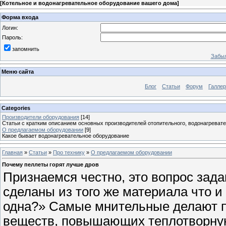
[
Котельное и водонагревательное оборудование вашего дома
]
Форма входа
Логин:
Пароль:
запомнить
Забыл
Меню сайта
Блог
Статьи
Форум
Галле
Categories
Производители оборудования
[14]
Статьи с кратким описанием основных производителей отопительного, водонагревате
О предлагаемом оборудовании
[9]
Какое бывает водонагревательное оборудование
Главная
»
Статьи
»
Про технику
»
О предлагаемом оборудовании
Почему пеллеты горят лучше дров
Признаемся честно, это вопрос зад
сделаны из того же материала что и 
одна?» Самые мнительные делают п
веществ, повышающих теплотворную