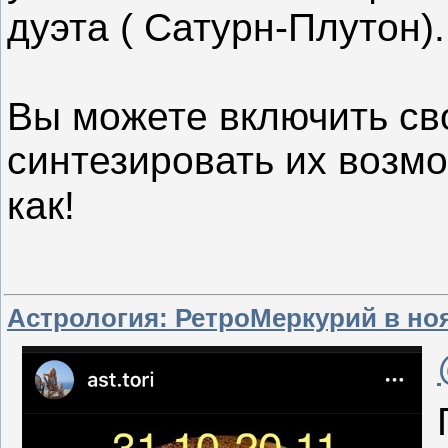
дуэта ( Сатурн-Плутон)
⠀
Вы можете включить св
синтезировать их возм
как! ⠀
⠀
Астрология: РетроМеркурий в но