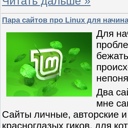
Читать дальше »
Пара сайтов про Linux для начи
Для на
пробле
бежать
происх
непоня
Два са
мне са
Сайты личные, авторские и
красноглазых гиков, для ко