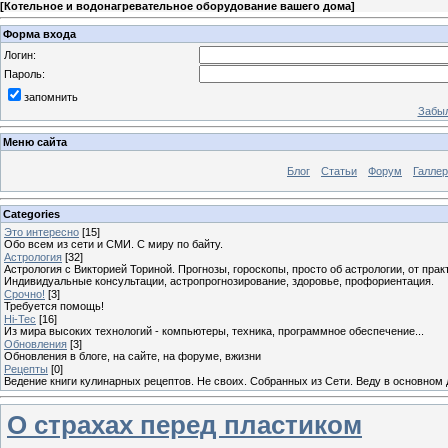
[
Котельное и водонагревательное оборудование вашего дома
]
Форма входа
Логин:
Пароль:
запомнить
Забыл
Меню сайта
Блог
Статьи
Форум
Галле
Categories
Это интересно
[15]
Обо всем из сети и СМИ. С миру по байту.
Астрология
[32]
Астрология с Викторией Ториной. Прогнозы, гороскопы, просто об астрологии, от пра
Индивидуальные консультации, астропрогнозирование, здоровье, профориентация.
Срочно!
[3]
Требуется помощь!
Hi-Tec
[16]
Из мира высоких технологий - компьютеры, техника, программное обеспечение...
Обновления
[3]
Обновления в блоге, на сайте, на форуме, вжизни
Рецепты
[0]
Ведение книги кулинарных рецептов. Не своих. Собранных из Сети. Веду в основном 
О страхах перед пластиком