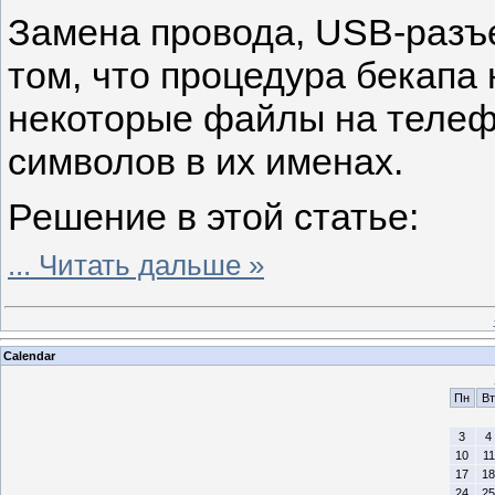
Замена провода, USB-разъе
том, что процедура бекапа 
некоторые файлы на телеф
символов в их именах.
Решение в этой статье:
...
Читать дальше »
Calendar
Пн
Вт
3
4
10
11
17
18
24
25