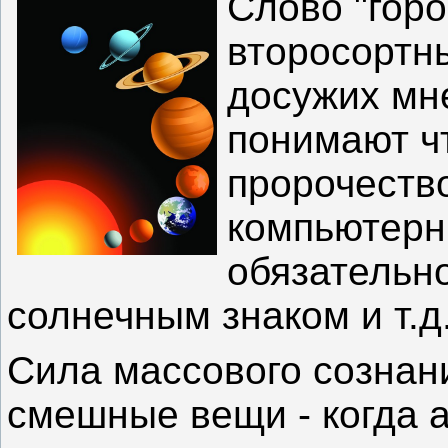
Слово "горо
второсортны
досужих мне
понимают чт
пророчество
компьютерн
обязательн
солнечным знаком и т.д
Сила массового сознан
смешные вещи - когда а